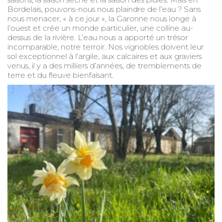
Bordelais, pouvons-nous nous plaindre de l’eau ? Sans
nous menacer, « à ce jour », la Garonne nous longe à
l’ouest et crée un monde particulier, une colline au-
dessus de la rivière. L’eau nous a apporté un trésor
incomparable, notre terroir. Nos vignobles doivent leur
sol exceptionnel à l’argile, aux calcaires et aux graviers
venus, il y a des milliers d’années, de tremblements de
terre et du fleuve bienfaisant.