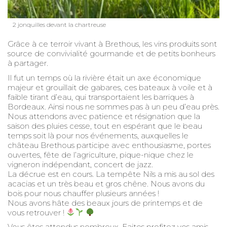
2 jonquilles devant la chartreuse
Grâce à ce terroir vivant à Brethous, les vins produits sont
source de convivialité gourmande et de petits bonheurs
à partager.
Il fut un temps où la rivière était un axe économique
majeur et grouillait de gabares, ces bateaux à voile et à
faible tirant d’eau, qui transportaient les barriques à
Bordeaux. Ainsi nous ne sommes pas à un peu d’eau près.
Nous attendons avec patience et résignation que la
saison des pluies cesse, tout en espérant que le beau
temps soit là pour nos événements, auxquelles le
château Brethous participe avec enthousiasme, portes
ouvertes, fête de l’agriculture, pique-nique chez le
vigneron indépendant, concert de jazz.
La décrue est en cours. La tempête Nils a mis au sol des
acacias et un très beau et gros chêne. Nous avons du
bois pour nous chauffer plusieurs années !
Nous avons hâte des beaux jours de printemps et de
vous retrouver !
Vous êtes attendus nombreux. Faites profitez vos amis