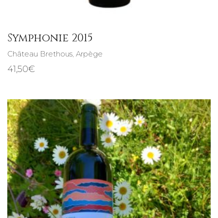
Symphonie 2015
Château Brethous
,
Arpège
41,50
€