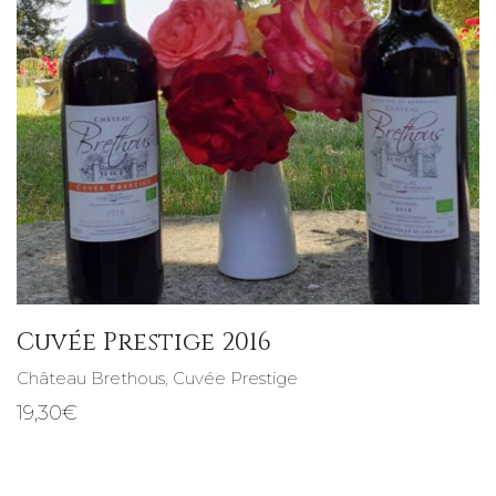
Cuvée Prestige 2016
Château Brethous
,
Cuvée Prestige
19,30
€