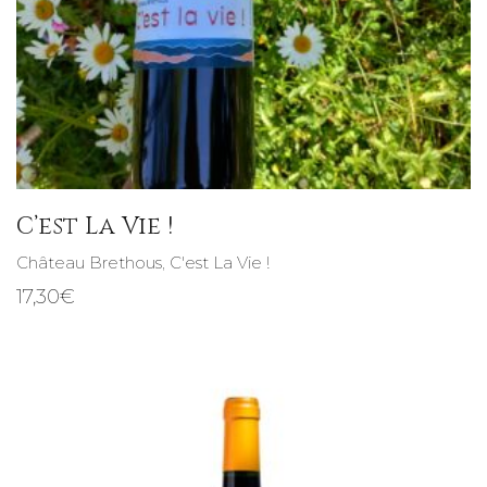
C’est La Vie !
Château Brethous
,
C'est La Vie !
17,30
€